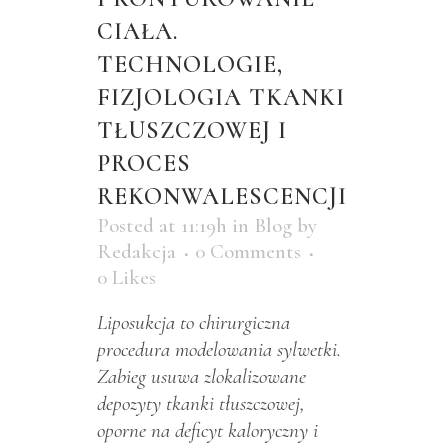
CIAŁA.
TECHNOLOGIE,
FIZJOLOGIA TKANKI
TŁUSZCZOWEJ I
PROCES
REKONWALESCENCJI
Posted at 11:19h
in
Blog
by
Redakcja
0 Comments
0
Likes
Liposukcja to chirurgiczna
procedura modelowania sylwetki.
Zabieg usuwa zlokalizowane
depozyty tkanki tłuszczowej,
oporne na deficyt kaloryczny i