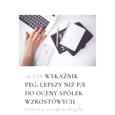
06 LIS
WSKAŹNIK
PEG: LEPSZY NIŻ P/E
DO OCENY SPÓŁEK
WZROSTOWYCH
Posted at 20:09h
in
Blog
by