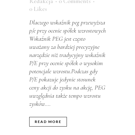
Redakcja
0 Comments
0
Likes
Dlaczego wskaźnik peg przewyższa
p/e przy ocenie spółek wzrostowych
Wskaźnik PEG jest często
uważany za bardziej precyzyjne
narzędzie niż tradycyjny wskaźnik
P/E przy ocenie spółek o wysokim
potencjale wzrostu.Podczas gdy
P/E pokazuje jedynie stosunek
ceny akcji do zysku na akcję, PEG
uwzględnia także tempo wzrostu
zysków....
READ MORE