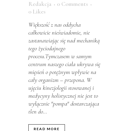
Redakcja
0 Comments
0
Likes
Większość z nas oddycha
całkowicie nieświadomie, nie
zastanawiając się nad mechaniką
tego życiodajnego
procesu.Tymczasem w samym
centrum naszego ciała ukrywa się
mięsień o potężnym wpływie na
cały organizm – przepona. W
ujęciu kinezjologii stosowanej i
medycyny holistycznej nie jest to
wyłącznie "pompa" dostarczająca
tlen do...
READ MORE