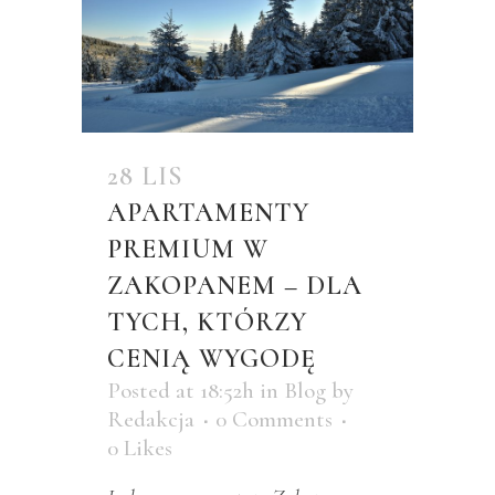
28 LIS
APARTAMENTY
PREMIUM W
ZAKOPANEM – DLA
TYCH, KTÓRZY
CENIĄ WYGODĘ
Posted at 18:52h
in
Blog
by
Redakcja
0 Comments
0
Likes