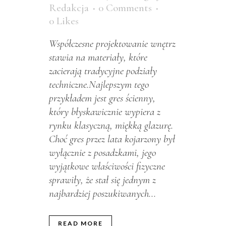
Redakcja
0 Comments
0
Likes
Współczesne projektowanie wnętrz
stawia na materiały, które
zacierają tradycyjne podziały
techniczne.Najlepszym tego
przykładem jest gres ścienny,
który błyskawicznie wypiera z
rynku klasyczną, miękką glazurę.
Choć gres przez lata kojarzony był
wyłącznie z posadzkami, jego
wyjątkowe właściwości fizyczne
sprawiły, że stał się jednym z
najbardziej poszukiwanych...
READ MORE