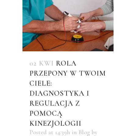
02 KWI
ROLA
PRZEPONY W TWOIM
CIELE:
DIAGNOSTYKA I
REGULACJA Z
POMOCĄ
KINEZJOLOGII
Posted at 14:39h
in
Blog
by