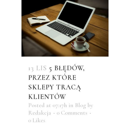
13 LIS
5 BŁĘDÓW,
PRZEZ KTÓRE
SKLEPY TRACĄ
KLIENTÓW
Posted at 07:17h
in
Blog
by
Redakcja
0 Comments
0
Likes