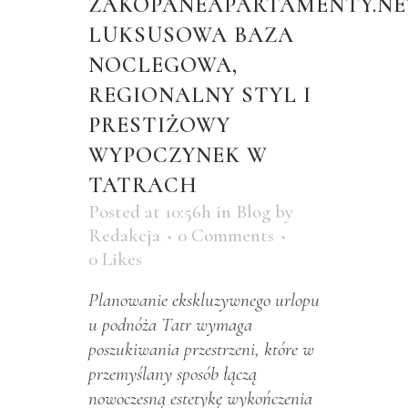
ZAKOPANEAPARTAMENTY.NE
LUKSUSOWA BAZA
NOCLEGOWA,
REGIONALNY STYL I
PRESTIŻOWY
WYPOCZYNEK W
TATRACH
Posted at 10:56h
in
Blog
by
Redakcja
0 Comments
0
Likes
Planowanie ekskluzywnego urlopu
u podnóża Tatr wymaga
poszukiwania przestrzeni, które w
przemyślany sposób łączą
nowoczesną estetykę wykończenia