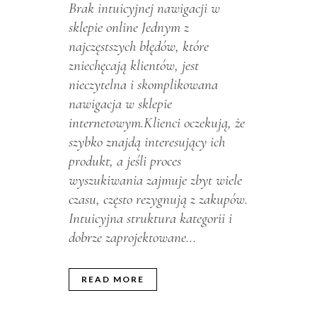
Brak intuicyjnej nawigacji w
sklepie online Jednym z
najczęstszych błędów, które
zniechęcają klientów, jest
nieczytelna i skomplikowana
nawigacja w sklepie
internetowym.Klienci oczekują, że
szybko znajdą interesujący ich
produkt, a jeśli proces
wyszukiwania zajmuje zbyt wiele
czasu, często rezygnują z zakupów.
Intuicyjna struktura kategorii i
dobrze zaprojektowane...
READ MORE