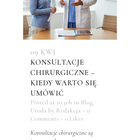
09 KWI
KONSULTACJE
CHIRURGICZNE –
KIEDY WARTO SIĘ
UMÓWIĆ
Posted at 10:30h
in
Blog
,
Uroda
by
Redakcja
0
Comments
0
Likes
Konsultacje chirurgiczne są