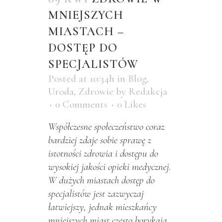
MNIEJSZYCH
MIASTACH –
DOSTĘP DO
SPECJALISTÓW
Posted at 10:34h
in
Blog
,
Uroda
,
Zdrowie
by
Redakcja
0 Comments
0
Likes
Współczesne społeczeństwo coraz
bardziej zdaje sobie sprawę z
istotności zdrowia i dostępu do
wysokiej jakości opieki medycznej.
W dużych miastach dostęp do
specjalistów jest zazwyczaj
łatwiejszy, jednak mieszkańcy
mniejszych miast często borykają