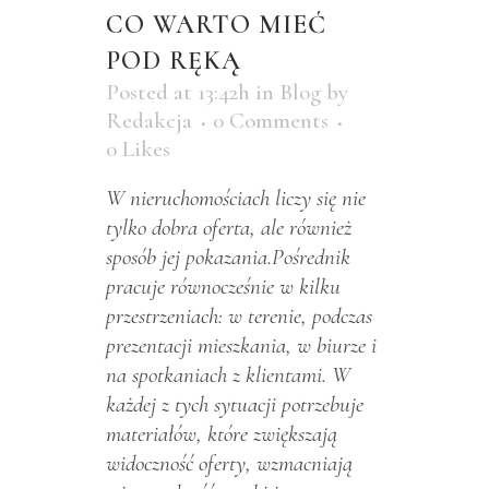
CO WARTO MIEĆ
POD RĘKĄ
Posted at 13:42h
in
Blog
by
Redakcja
0 Comments
0
Likes
W nieruchomościach liczy się nie
tylko dobra oferta, ale również
sposób jej pokazania.Pośrednik
pracuje równocześnie w kilku
przestrzeniach: w terenie, podczas
prezentacji mieszkania, w biurze i
na spotkaniach z klientami. W
każdej z tych sytuacji potrzebuje
materiałów, które zwiększają
widoczność oferty, wzmacniają