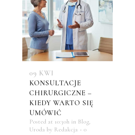
09 KWI
KONSULTACJE
CHIRURGICZNE –
KIEDY WARTO SIĘ
UMÓWIĆ
Posted at 10:30h
in
Blog
,
Uroda
by
Redakcja
0