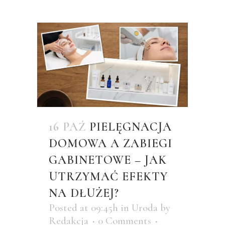
16 PAŹ
PIELĘGNACJA
DOMOWA A ZABIEGI
GABINETOWE – JAK
UTRZYMAĆ EFEKTY
NA DŁUŻEJ?
Posted at 09:45h
in
Uroda
by
Redakcja
0 Comments