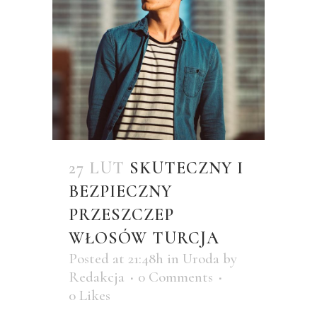
27 LUT
SKUTECZNY I
BEZPIECZNY
PRZESZCZEP
WŁOSÓW TURCJA
Posted at 21:48h
in
Uroda
by
Redakcja
0 Comments
0
Likes