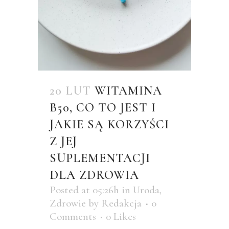
20 LUT
WITAMINA
B50, CO TO JEST I
JAKIE SĄ KORZYŚCI
Z JEJ
SUPLEMENTACJI
DLA ZDROWIA
Posted at 05:26h
in
Uroda
,
Zdrowie
by
Redakcja
0
Comments
0
Likes