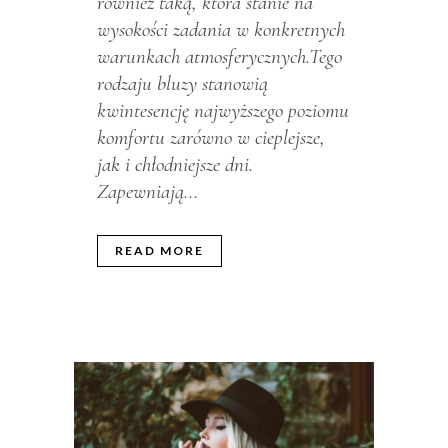
również taką, która stanie na
wysokości zadania w konkretnych
warunkach atmosferycznych.Tego
rodzaju bluzy stanowią
kwintesencję najwyższego poziomu
komfortu zarówno w cieplejsze,
jak i chłodniejsze dni.
Zapewniają...
READ MORE