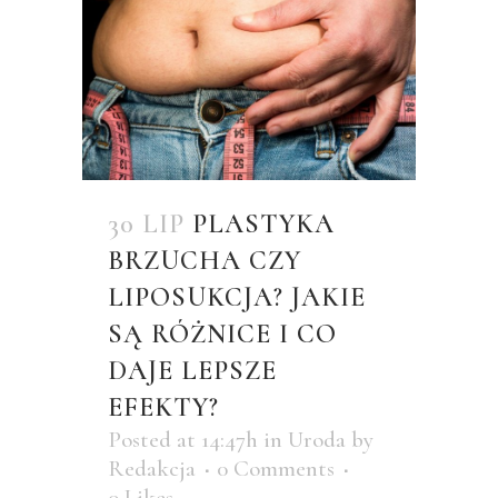
30 LIP
PLASTYKA
BRZUCHA CZY
LIPOSUKCJA? JAKIE
SĄ RÓŻNICE I CO
DAJE LEPSZE
EFEKTY?
Posted at 14:47h
in
Uroda
by
Redakcja
0 Comments
0
Likes