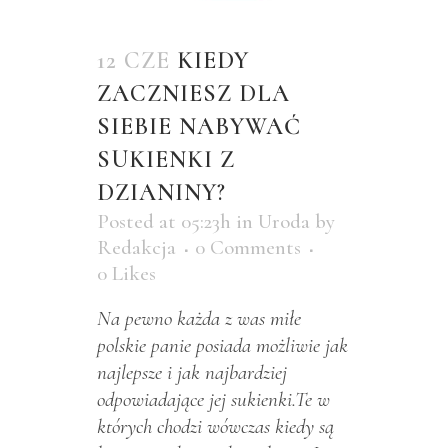
12 CZE
KIEDY
ZACZNIESZ DLA
SIEBIE NABYWAĆ
SUKIENKI Z
DZIANINY?
Posted at 05:23h
in
Uroda
by
Redakcja
0 Comments
0
Likes
Na pewno każda z was miłe
polskie panie posiada możliwie jak
najlepsze i jak najbardziej
odpowiadające jej sukienki.Te w
których chodzi wówczas kiedy są