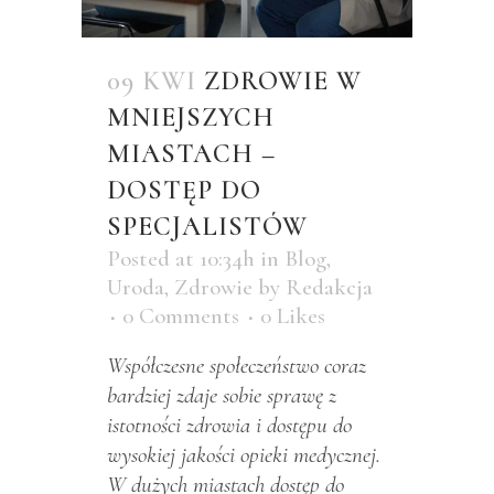
09 KWI
ZDROWIE W
MNIEJSZYCH
MIASTACH –
DOSTĘP DO
SPECJALISTÓW
Posted at 10:34h
in
Blog
,
Uroda
,
Zdrowie
by
Redakcja
0 Comments
0
Likes
Współczesne społeczeństwo coraz
bardziej zdaje sobie sprawę z
istotności zdrowia i dostępu do
wysokiej jakości opieki medycznej.
W dużych miastach dostęp do