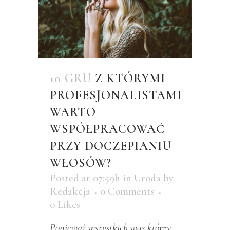
10 GRU
Z KTÓRYMI
PROFESJONALISTAMI
WARTO
WSPÓŁPRACOWAĆ
PRZY DOCZEPIANIU
WŁOSÓW?
Posted at 07:59h
in
Uroda
by
Redakcja
0 Comments
0
Likes
Ponieważ wszystkich was którzy