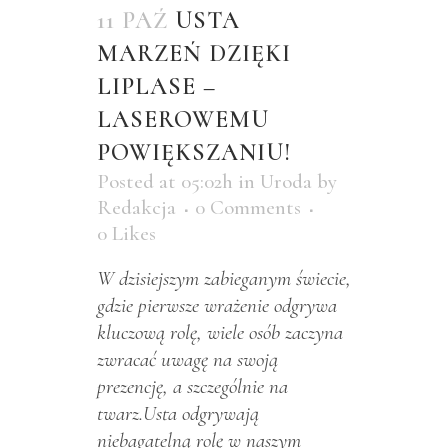
11 PAŹ
USTA
MARZEŃ DZIĘKI
LIPLASE –
LASEROWEMU
POWIĘKSZANIU!
Posted at 05:02h
in
Uroda
by
Redakcja
0 Comments
0
Likes
W dzisiejszym zabieganym świecie,
gdzie pierwsze wrażenie odgrywa
kluczową rolę, wiele osób zaczyna
zwracać uwagę na swoją
prezencję, a szczególnie na
twarz.Usta odgrywają
niebagatelną rolę w naszym