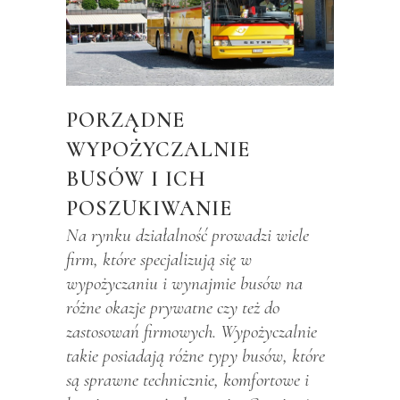
PORZĄDNE
WYPOŻYCZALNIE
BUSÓW I ICH
POSZUKIWANIE
Na rynku działalność prowadzi wiele
firm, które specjalizują się w
wypożyczaniu i wynajmie busów na
różne okazje prywatne czy też do
zastosowań firmowych. Wypożyczalnie
takie posiadają różne typy busów, które
są sprawne technicznie, komfortowe i