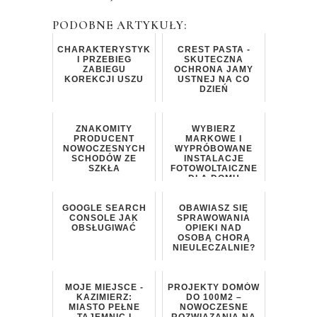
PODOBNE ARTYKUŁY:
CHARAKTERYSTYKA
CREST PASTA -
I PRZEBIEG
SKUTECZNA
ZABIEGU
OCHRONA JAMY
KOREKCJI USZU
USTNEJ NA CO
DZIEŃ
ZNAKOMITY
WYBIERZ
PRODUCENT
MARKOWE I
NOWOCZESNYCH
WYPRÓBOWANE
SCHODÓW ZE
INSTALACJE
SZKŁA
FOTOWOLTAICZNE
DLA DOMU
GOOGLE SEARCH
OBAWIASZ SIĘ
CONSOLE JAK
SPRAWOWANIA
OBSŁUGIWAĆ
OPIEKI NAD
OSOBĄ CHORĄ
NIEULECZALNIE?
MOJE MIEJSCE -
PROJEKTY DOMÓW
KAZIMIERZ:
DO 100M2 –
MIASTO PEŁNE
NOWOCZESNE
TAJEMNIC I
ROZWIĄZANIA NA