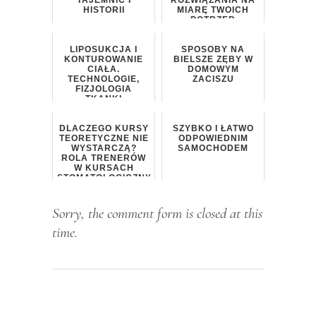
HISTORII
MIARĘ TWOICH
POTRZEB
LIPOSUKCJA I
SPOSOBY NA
KONTUROWANIE
BIELSZE ZĘBY W
CIAŁA.
DOMOWYM
TECHNOLOGIE,
ZACISZU
FIZJOLOGIA
TKANKI
TŁUSZCZOWEJ I
PROCES
REKONWALESCENCJ...
DLACZEGO KURSY
SZYBKO I ŁATWO
TEORETYCZNE NIE
ODPOWIEDNIM
WYSTARCZĄ?
SAMOCHODEM
ROLA TRENERÓW
W KURSACH
STOMATOLOGICZNYCH
Sorry, the comment form is closed at this
time.