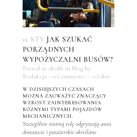
11 STY
JAK SZUKAĆ
PORZĄDNYCH
WYPOŻYCZALNI BUSÓW?
Posted at 18:18h
in
Blog
by
Redakcja
0 Comments
0
Likes
W DZISIEJSZYCH CZASACH
MOŻNA ZAUWAŻYĆ ZNACZĄCY
WZROST ZAINTERESOWANIA
RÓŻNYMI TYPAMI POJAZDÓW
MECHANICZNYCH.
Szczególnie istotną rolę odgrywają auta
dostawcze i pasażerskie określane