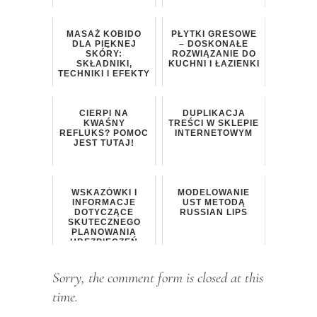
MASAŻ KOBIDO
PŁYTKI GRESOWE
DLA PIĘKNEJ
– DOSKONAŁE
SKÓRY:
ROZWIĄZANIE DO
SKŁADNIKI,
KUCHNI I ŁAZIENKI
TECHNIKI I EFEKTY
CIERPI NA
DUPLIKACJA
KWAŚNY
TREŚCI W SKLEPIE
REFLUKS? POMOC
INTERNETOWYM
JEST TUTAJ!
WSKAZÓWKI I
MODELOWANIE
INFORMACJE
UST METODĄ
DOTYCZĄCE
RUSSIAN LIPS
SKUTECZNEGO
PLANOWANIA
UBEZPIECZEŃ
Sorry, the comment form is closed at this
time.