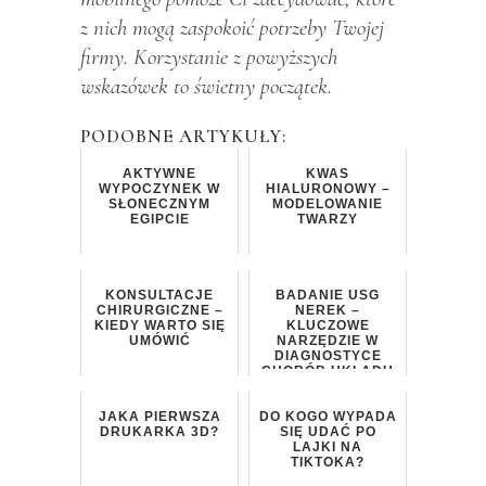
z nich mogą zaspokoić potrzeby Twojej
firmy. Korzystanie z powyższych
wskazówek to świetny początek.
PODOBNE ARTYKUŁY:
AKTYWNE
KWAS
WYPOCZYNEK W
HIALURONOWY –
SŁONECZNYM
MODELOWANIE
EGIPCIE
TWARZY
KONSULTACJE
BADANIE USG
CHIRURGICZNE –
NEREK –
KIEDY WARTO SIĘ
KLUCZOWE
UMÓWIĆ
NARZĘDZIE W
DIAGNOSTYCE
CHORÓB UKŁADU
MOCZOWEGO
JAKA PIERWSZA
DO KOGO WYPADA
DRUKARKA 3D?
SIĘ UDAĆ PO
LAJKI NA
TIKTOKA?