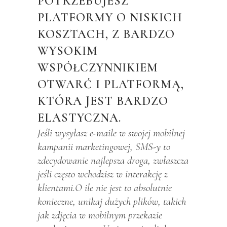
POTRZEBUJESZ
PLATFORMY O NISKICH
KOSZTACH, Z BARDZO
WYSOKIM
WSPÓŁCZYNNIKIEM
OTWARĆ I PLATFORMĄ,
KTÓRA JEST BARDZO
ELASTYCZNA.
Jeśli wysyłasz e-maile w swojej mobilnej
kampanii marketingowej, SMS-y to
zdecydowanie najlepsza droga, zwłaszcza
jeśli często wchodzisz w interakcję z
klientami.O ile nie jest to absolutnie
konieczne, unikaj dużych plików, takich
jak zdjęcia w mobilnym przekazie