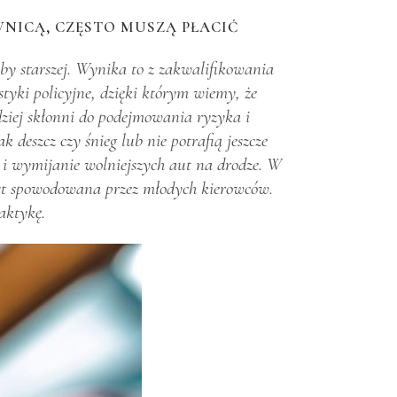
WNICĄ, CZĘSTO MUSZĄ PŁACIĆ
soby starszej. Wynika to z zakwalifikowania
tyki policyjne, dzięki którym wiemy, że
ziej skłonni do podejmowania ryzyka i
szcz czy śnieg lub nie potrafią jeszcze
 i wymijanie wolniejszych aut na drodze. W
est spowodowana przez młodych kierowców.
aktykę.