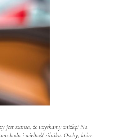
Czy jest szansa, że uzyskamy zniżkę? Na
ochodu i wielkość silnika. Osoby, które