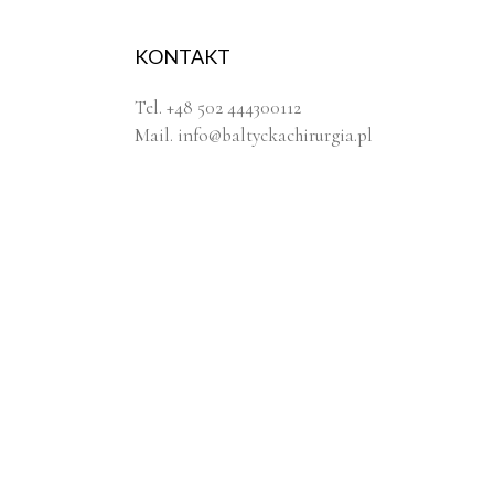
KONTAKT
Tel. +48 502 444300112
Mail.
info@baltyckachirurgia.pl