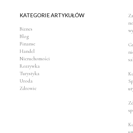
KATEGORIE ARTYKUŁÓW
Za
no
Biznes
wy
Blog
Finanse
Gr
Handel
ni
Nieruchomości
sa
Rozrywka
Turystyka
Ko
Uroda
Sp
Zdrowie
ut
Zd
sp
Ko
u