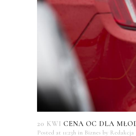
20 KWI
CENA OC DLA MŁO
Posted at 11:23h
in
Biznes
by
Redakcja