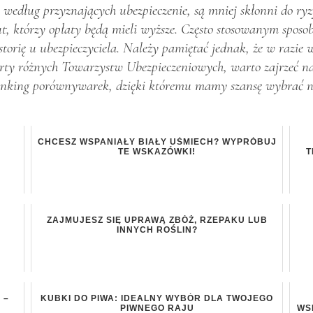
według przyznających ubezpieczenie, są mniej skłonni do ryz
 którzy opłaty będą mieli wyższe. Często stosowanym sposobem
torię u ubezpieczyciela. Należy pamiętać jednak, że w razie 
ferty różnych Towarzystw Ubezpieczeniowych, warto zajrzeć n
 ranking porównywarek, dzięki któremu mamy szansę wybrać naj
CHCESZ WSPANIAŁY BIAŁY UŚMIECH? WYPRÓBUJ
TE WSKAZÓWKI!
T
ZAJMUJESZ SIĘ UPRAWĄ ZBÓŻ, RZEPAKU LUB
INNYCH ROŚLIN?
 –
KUBKI DO PIWA: IDEALNY WYBÓR DLA TWOJEGO
PIWNEGO RAJU
WS