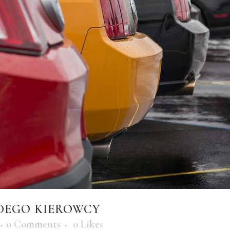
DEGO KIEROWCY
0 Comments
0
Likes