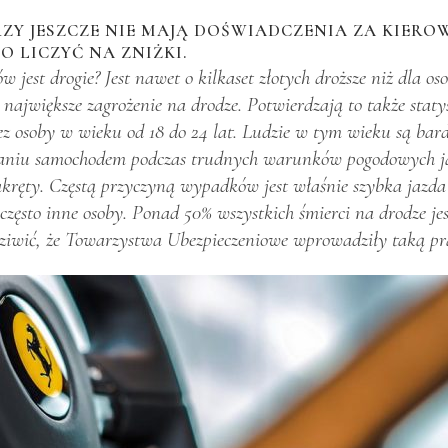
RZY JESZCZE NIE MAJĄ DOŚWIADCZENIA ZA KIERO
O LICZYĆ NA ZNIŻKI.
 jest drogie? Jest nawet o kilkaset złotych droższe niż dla o
ajwiększe zagrożenie na drodze. Potwierdzają to także statys
 osoby w wieku od 18 do 24 lat. Ludzie w tym wieku są bard
niu samochodem podczas trudnych warunków pogodowych jak de
akręty. Częstą przyczyną wypadków jest właśnie szybka jazda
zęsto inne osoby. Ponad 50% wszystkich śmierci na drodze j
o dziwić, że Towarzystwa Ubezpieczeniowe wprowadziły taką pr