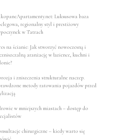
kopaneApartamenty.net: Luksusowa baza
clegowa, regionalny styl i prestiżowy
poczynek w Tatrach
es na ścianie: Jak stworzyć nowoczesną i
ezniszczalną aranżację w łazience, kuchni i
lonie?
rozja i zniszczenia strukturalne naczep.
rawdzone metody ratowania pojazdów przed
ylizacją
rowie w mniejszych miastach – dostęp do
ecjalistów
nsultacje chirurgiczne – kiedy warto się
mówić