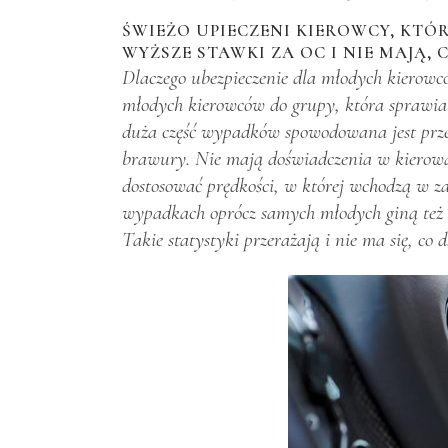
ŚWIEŻO UPIECZENI KIEROWCY, KTÓ
WYŻSZE STAWKI ZA OC I NIE MAJĄ, C
Dlaczego ubezpieczenie dla młodych kierowców
młodych kierowców do grupy, która sprawia n
duża część wypadków spowodowana jest przez
brawury. Nie mają doświadczenia w kierowa
dostosować prędkości, w której wchodzą w z
wypadkach oprócz samych młodych giną też c
Takie statystyki przerażają i nie ma się, c