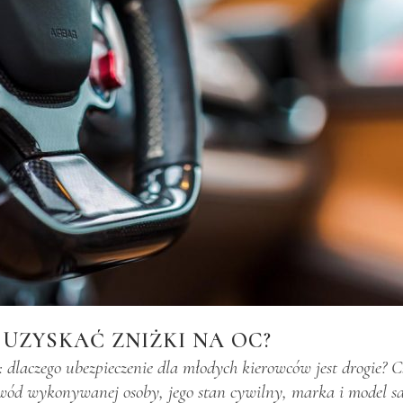
 UZYSKAĆ ZNIŻKI NA OC?
ie: dlaczego ubezpieczenie dla młodych kierowców jest drogie? 
d wykonywanej osoby, jego stan cywilny, marka i model sam