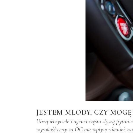
JESTEM MŁODY, CZY MOGĘ
Ubezpieczyciele i agenci często słyszą pytan
wysokość ceny za OC ma wpływ również zawó