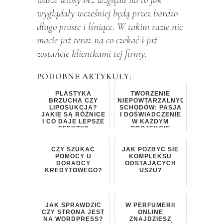
wyglądały wcześniej będą przez bardzo
długo proste i lśniące. W takim razie nie
macie już teraz na co czekać i już
zostańcie klientkami tej firmy.
PODOBNE ARTYKUŁY:
PLASTYKA
TWORZENIE
BRZUCHA CZY
NIEPOWTARZALNYCH
LIPOSUKCJA?
SCHODÓW: PASJA
JAKIE SĄ RÓŻNICE
I DOŚWIADCZENIE
I CO DAJE LEPSZE
W KAŻDYM
EFEKTY?
PROJEKCIE
CZY SZUKAĆ
JAK POZBYĆ SIĘ
POMOCY U
KOMPLEKSU
DORADCY
ODSTAJĄCYCH
KREDYTOWEGO?
USZU?
JAK SPRAWDZIĆ
W PERFUMERII
CZY STRONA JEST
ONLINE
NA WORDPRESS?
ZNAJDZIESZ