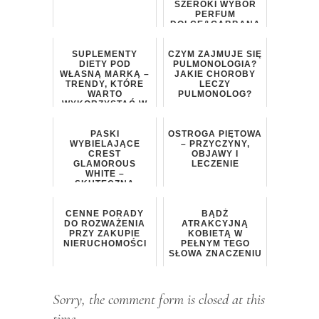
SZEROKI WYBÓR
PERFUM
DOLCE&GABBANA
SUPLEMENTY
CZYM ZAJMUJE SIĘ
DIETY POD
PULMONOLOGIA?
WŁASNĄ MARKĄ –
JAKIE CHOROBY
TRENDY, KTÓRE
LECZY
WARTO
PULMONOLOG?
WYKORZYSTAĆ W
NOWYM
PRODUKCIE
PASKI
OSTROGA PIĘTOWA
WYBIELAJĄCE
– PRZYCZYNY,
CREST
OBJAWY I
GLAMOROUS
LECZENIE
WHITE –
SKUTECZNA
METODA NA BIAŁY
UŚMIECH
CENNE PORADY
BĄDŹ
DO ROZWAŻENIA
ATRAKCYJNĄ
PRZY ZAKUPIE
KOBIETĄ W
NIERUCHOMOŚCI
PEŁNYM TEGO
SŁOWA ZNACZENIU
Sorry, the comment form is closed at this
time.