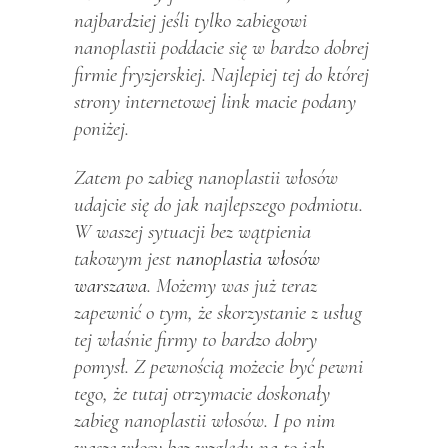
najbardziej jeśli tylko zabiegowi
nanoplastii poddacie się w bardzo dobrej
firmie fryzjerskiej. Najlepiej tej do której
strony internetowej link macie podany
poniżej.
Zatem po zabieg nanoplastii włosów
udajcie się do jak najlepszego podmiotu.
W waszej sytuacji bez wątpienia
takowym jest
nanoplastia włosów
warszawa
. Możemy was już teraz
zapewnić o tym, że skorzystanie z usług
tej właśnie firmy to bardzo dobry
pomysł. Z pewnością możecie być pewni
tego, że tutaj otrzymacie doskonały
zabieg nanoplastii włosów. I po nim
wasze włosy bez względu na to jak