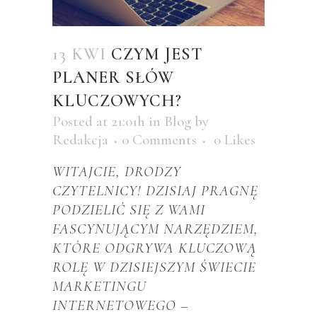
13 KWI
CZYM JEST
PLANER SŁÓW
KLUCZOWYCH?
Posted at 21:01h
in
Blog
by
Redakcja
0 Comments
0
Likes
WITAJCIE, DRODZY
CZYTELNICY! DZISIAJ PRAGNĘ
PODZIELIĆ SIĘ Z WAMI
FASCYNUJĄCYM NARZĘDZIEM,
KTÓRE ODGRYWA KLUCZOWĄ
ROLĘ W DZISIEJSZYM ŚWIECIE
MARKETINGU
INTERNETOWEGO –