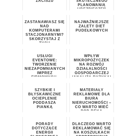
ZACISZU
SKUTECZNEGO
PLANOWANIA
UBEZPIECZEŃ
ZASTANAWIASZ SIĘ
NAJWAŻNIEJSZE
NAD
ZALETY DIET
KOMPUTERAMI
PUDEŁKOWYCH
STACJONARNYMI?
SKORZYSTAJ Z
TYCH
WSKAZÓWEK!
USŁUGI
WPŁYW
EVENTOWE:
MIKROPOŻYCZEK
TWORZENIE
NA ROZWÓJ
NIEZAPOMNIANYCH
DZIAŁALNOŚCI
IMPREZ
GOSPODARCZEJ
FIRMOWYCH,
(ANALIZA RYZYKA)
WESEL I
KONFERENCJI
SZYBKIE I
MATERIAŁY
BŁYSKAWICZNE
REKLAMOWE DLA
OCIEPLENIE
BIURA
PODDASZA
NIERUCHOMOŚCI –
PIANKĄ
CO WARTO MIEĆ
POD RĘKĄ
PORADY
DLACZEGO WARTO
DOTYCZĄCE
REKLAMOWAĆ SIĘ
ENERGII
NA KOSZULKACH