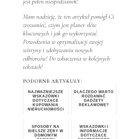
jest pełen niespodzianek!
Mam nadzieję, że ten artykuł pomógł Ci
zrozumieć, czym jest planer słów
kluczowych i jak go wykorzystać.
Powodzenia w optymalizacji swojej
witryny i zdobywaniu nowych
odbiorców! Do zobaczenia w kolejnych
tekstach!
PODOBNE ARTYKUŁY:
NAJWAŻNIEJSZE
DLACZEGO WARTO
WSKAZÓWKI
ROZDAWAĆ
DOTYCZĄCE
GADŻETY
KUPOWANIA
REKLAMOWE?
NIERUCHOMOŚCI
SPOSOBY NA
WSKAZÓWKI I
BIELSZE ZĘBY W
INFORMACJE
DOMOWYM
DOTYCZĄCE