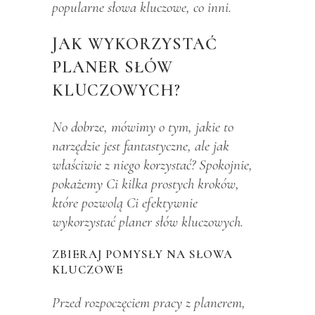
popularne słowa kluczowe, co inni.
JAK WYKORZYSTAĆ
PLANER SŁÓW
KLUCZOWYCH?
No dobrze, mówimy o tym, jakie to
narzędzie jest fantastyczne, ale jak
właściwie z niego korzystać? Spokojnie,
pokażemy Ci kilka prostych kroków,
które pozwolą Ci efektywnie
wykorzystać planer słów kluczowych.
ZBIERAJ POMYSŁY NA SŁOWA
KLUCZOWE
Przed rozpoczęciem pracy z planerem,