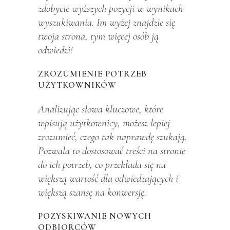
zdobycie wyższych pozycji w wynikach
wyszukiwania. Im wyżej znajdzie się
twoja strona, tym więcej osób ją
odwiedzi!
ZROZUMIENIE POTRZEB
UŻYTKOWNIKÓW
Analizując słowa kluczowe, które
wpisują użytkownicy, możesz lepiej
zrozumieć, czego tak naprawdę szukają.
Pozwala to dostosować treści na stronie
do ich potrzeb, co przekłada się na
większą wartość dla odwiedzających i
większą szansę na konwersję.
POZYSKIWANIE NOWYCH
ODBIORCÓW