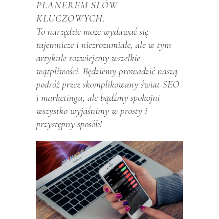
PLANEREM SŁÓW
KLUCZOWYCH.
To narzędzie może wydawać się
tajemnicze i niezrozumiałe, ale w tym
artykule rozwiejemy wszelkie
wątpliwości. Będziemy prowadzić naszą
podróż przez skomplikowany świat SEO
i marketingu, ale bądźmy spokojni –
wszystko wyjaśnimy w prosty i
przystępny sposób!