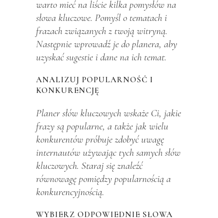
warto mieć na liście kilka pomysłów na
słowa kluczowe. Pomyśl o tematach i
frazach związanych z twoją witryną.
Następnie wprowadź je do planera, aby
uzyskać sugestie i dane na ich temat.
ANALIZUJ POPULARNOŚĆ I
KONKURENCJĘ
Planer słów kluczowych wskaże Ci, jakie
frazy są popularne, a także jak wielu
konkurentów próbuje zdobyć uwagę
internautów używając tych samych słów
kluczowych. Staraj się znaleźć
równowagę pomiędzy popularnością a
konkurencyjnością.
WYBIERZ ODPOWIEDNIE SŁOWA