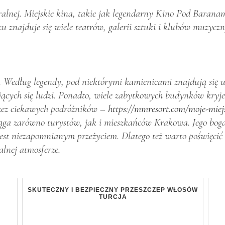
ralnej. Miejskie kina, takie jak legendarny Kino Pod Baranam
zu znajduje się wiele teatrów, galerii sztuki i klubów muzyc
Według legendy, pod niektórymi kamienicami znajdują się ukr
ących się ludzi. Ponadto, wiele zabytkowych budynków kryje 
przez ciekawych podróżników –
https://mmresort.com/moje-miej
iąga zarówno turystów, jak i mieszkańców Krakowa. Jego bogat
st niezapomnianym przeżyciem. Dlatego też warto poświęcić t
alnej atmosferze.
SKUTECZNY I BEZPIECZNY PRZESZCZEP WŁOSÓW
TURCJA