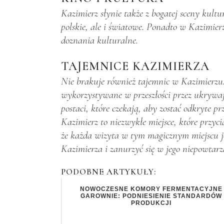
Kazimierz słynie także z bogatej sceny kultu
polskie, ale i światowe. Ponadto w Kazimier
doznania kulturalne.
TAJEMNICE KAZIMIERZA
Nie brakuje również tajemnic w Kazimierzu. 
wykorzystywane w przeszłości przez ukrywaj
postaci, które czekają, aby zostać odkryte 
Kazimierz to niezwykłe miejsce, które przyc
że każda wizyta w tym magicznym miejscu je
Kazimierza i zanurzyć się w jego niepowtarz
PODOBNE ARTYKUŁY:
NOWOCZESNE KOMORY FERMENTACYJNE
GAROWNIE: PODNIESIENIE STANDARDÓW
PRODUKCJI