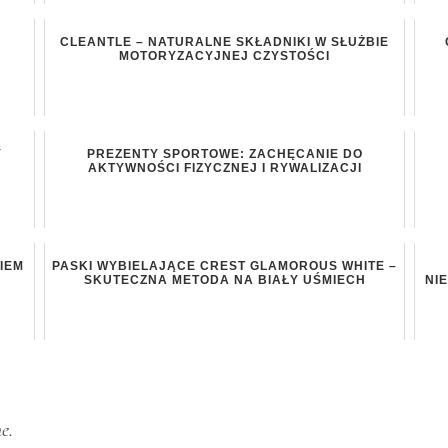
CLEANTLE – NATURALNE SKŁADNIKI W SŁUŻBIE
MOTORYZACYJNEJ CZYSTOŚCI
Y
PREZENTY SPORTOWE: ZACHĘCANIE DO
AKTYWNOŚCI FIZYCZNEJ I RYWALIZACJI
IEM
PASKI WYBIELAJĄCE CREST GLAMOROUS WHITE –
SKUTECZNA METODA NA BIAŁY UŚMIECH
NI
e.