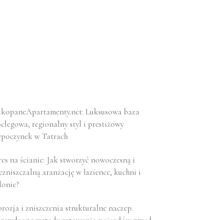
kopaneApartamenty.net: Luksusowa baza
clegowa, regionalny styl i prestiżowy
poczynek w Tatrach
es na ścianie: Jak stworzyć nowoczesną i
ezniszczalną aranżację w łazience, kuchni i
lonie?
rozja i zniszczenia strukturalne naczep.