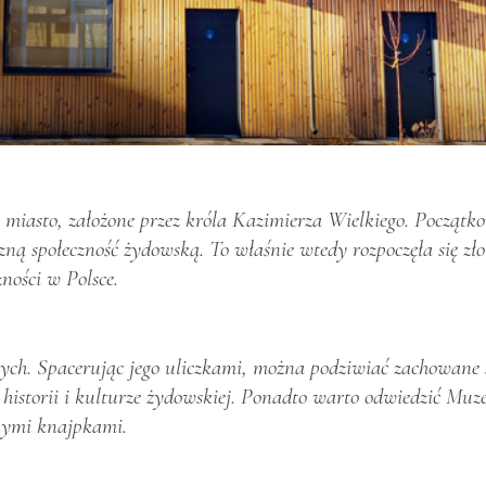
miasto, założone przez króla Kazimierza Wielkiego. Początko
zną społeczność żydowską. To właśnie wtedy rozpoczęła się zł
zności w Polsce.
znych. Spacerując jego uliczkami, można podziwiać zachowane
historii i kulturze żydowskiej. Ponadto warto odwiedzić M
nymi knajpkami.