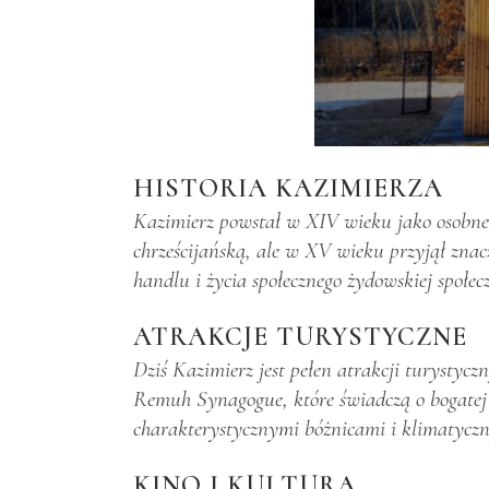
HISTORIA KAZIMIERZA
Kazimierz powstał w XIV wieku jako osobne 
chrześcijańską, ale w XV wieku przyjął znac
handlu i życia społecznego żydowskiej społec
ATRAKCJE TURYSTYCZNE
Dziś Kazimierz jest pełen atrakcji turystyc
Remuh Synagogue, które świadczą o bogatej 
charakterystycznymi bóżnicami i klimatycz
KINO I KULTURA