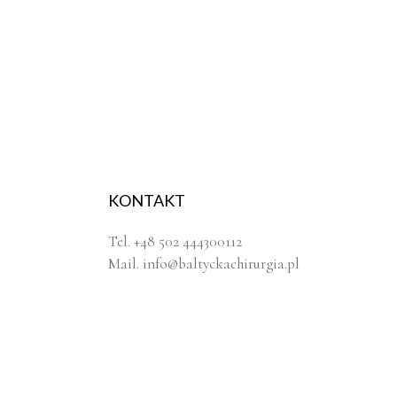
KONTAKT
Tel. +48 502 444300112
Mail.
info@baltyckachirurgia.pl