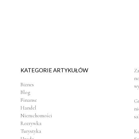
KATEGORIE ARTYKUŁÓW
Za
no
Biznes
wy
Blog
Finanse
Gr
Handel
ni
Nieruchomości
sa
Rozrywka
Turystyka
Ko
Uroda