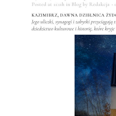
Posted at 11:11h
in
Blog
by
Redakcja
KAZIMIERZ, DAWNA DZIELNICA ŻYDO
Jego uliczki, synagogi i zabytki przyciągają 
dziedzictwo kulturowe i historię, które kryje 