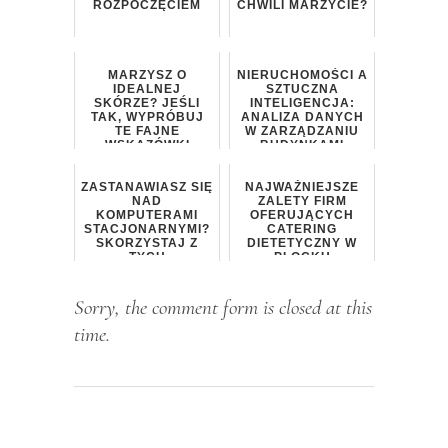
ROZPOCZĘCIEM
CHWILI MARZYCIE?
MARZYSZ O
NIERUCHOMOŚCI A
IDEALNEJ
SZTUCZNA
SKÓRZE? JEŚLI
INTELIGENCJA:
TAK, WYPRÓBUJ
ANALIZA DANYCH
TE FAJNE
W ZARZĄDZANIU
WSKAZÓWKI
BUDYNKAMI
ZASTANAWIASZ SIĘ
NAJWAŻNIEJSZE
NAD
ZALETY FIRM
KOMPUTERAMI
OFERUJĄCYCH
STACJONARNYMI?
CATERING
SKORZYSTAJ Z
DIETETYCZNY W
TYCH
PŁOCKU
WSKAZÓWEK!
Sorry, the comment form is closed at this
time.