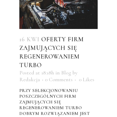
16 KWI
OFERTY FIRM
ZAJMUJĄCYCH SIĘ
REGENEROWANIEM
TURBO
Posted at 18:18h
in
Blog
by
Redakcja
0 Comments
0
Likes
PRZY SELEKCJONOWANIU
POSZCZEGÓLNYCH FIRM
ZAJMUJĄCYCH SIĘ
REGENEROWANIEM TURBO
DOBRYM ROZWIĄZANIEM JEST