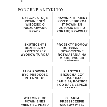
PODOBNE ARTYKUŁY:
RZECZY, KTÓRE
PRAWNIK IT: KIEDY
POWINIENEŚ
PRZEDSIĘBIORCA
WIEDZIEĆ O
IT POWINIEN
POSZUKIWANIU
ZGŁOSIĆ SIĘ PO
PRACY
PORADĘ PRAWNĄ?
SKUTECZNY I
PROJEKTY DOMÓW
BEZPIECZNY
DO 100M2 –
PRZESZCZEP
NOWOCZESNE
WŁOSÓW TURCJA
ROZWIĄZANIA NA
MIARĘ TWOICH
POTRZEB
JAKA POWINNA
PLASTYKA
BYĆ PRĘDKOŚĆ
BRZUCHA CZY
INTERNETU?
LIPOSUKCJA?
JAKIE SĄ RÓŻNICE
I CO DAJE LEPSZE
EFEKTY?
WITAMINY: CO
O JAKIM
POWINIENEŚ
PRZESZCZEPIE
WIEDZIEĆ PRZED
WŁOSÓW W TEJ