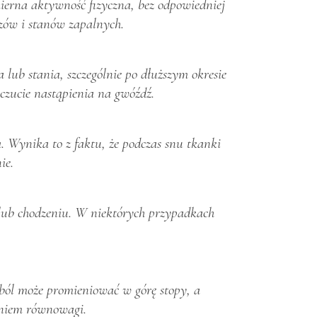
mierna aktywność fizyczna, bez odpowiedniej
azów i stanów zapalnych.
 lub stania, szczególnie po dłuższym okresie
uczucie nastąpienia na gwóźdź.
. Wynika to z faktu, że podczas snu tkanki
ie.
 lub chodzeniu. W niektórych przypadkach
ból może promieniować w górę stopy, a
aniem równowagi.