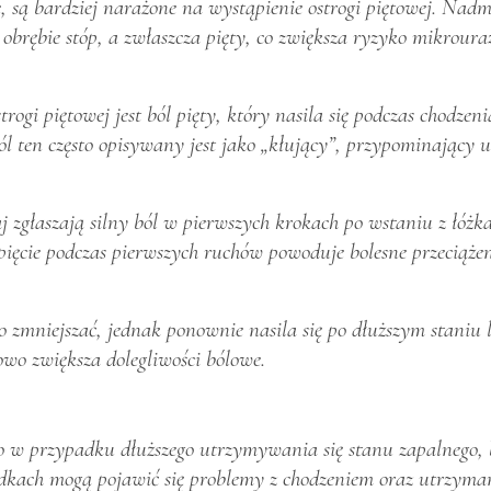
, są bardziej narażone na wystąpienie ostrogi piętowej. Nad
 obrębie stóp, a zwłaszcza pięty, co zwiększa ryzyko mikrour
gi piętowej jest ból pięty, który nasila się podczas chodzenia
ól ten często opisywany jest jako „kłujący”, przypominający 
j zgłaszają silny ból w pierwszych krokach po wstaniu z łóżka
apięcie podczas pierwszych ruchów powoduje bolesne przeciążen
 zmniejszać, jednak ponownie nasila się po dłuższym staniu
owo zwiększa dolegliwości bólowe.
to w przypadku dłuższego utrzymywania się stanu zapalnego, 
kach mogą pojawić się problemy z chodzeniem oraz utrzym