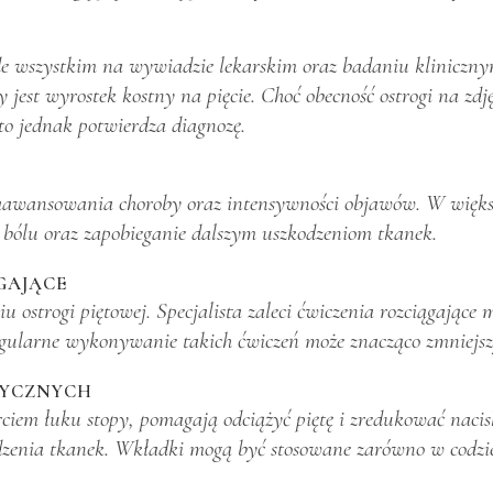
zede wszystkim na wywiadzie lekarskim oraz badaniu kliniczn
 jest wyrostek kostny na pięcie. Choć obecność ostrogi na zdj
to jednak potwierdza diagnozę.
 zaawansowania choroby oraz intensywności objawów. W większ
 bólu oraz zapobieganie dalszym uszkodzeniom tkanek.
GAJĄCE
u ostrogi piętowej. Specjalista zaleci ćwiczenia rozciągające
egularne wykonywanie takich ćwiczeń może znacząco zmniejszy
DYCZNYCH
rciem łuku stopy, pomagają odciążyć piętę i zredukować naci
kodzenia tkanek. Wkładki mogą być stosowane zarówno w codz