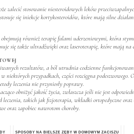
że zalecić stosowanie niesteroidowych leków przeciwzapalny
osuje się iniekcje kortykosteroidów, które mają silne działan
j obejmują również terapię falami uderzeniowymi, która sty
uje się także ultradźwięki oraz laseroterapię, które mają na 
ĘTOWEJ
ekiwanych rezultatów, a ból utrudnia codzienne funkcjonowani
 w niektórych przypadkach, części rozcięgna podeszwowego. Op
etody leczenia nie przyniosły poprawy.
acząco obniżyć jakość życia, zwłaszcza jeśli nie jest odpowi
leczenia, takich jak fizjoterapia, wkładki ortopedyczne oraz
owe oraz zapobiec nawrotom choroby.
ODY
SPOSOBY NA BIELSZE ZĘBY W DOMOWYM ZACISZU