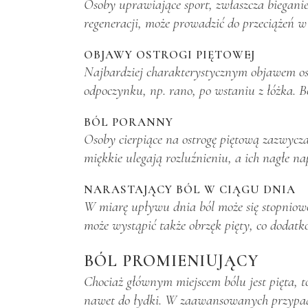
Osoby uprawiające sport, zwłaszcza bieganie
regeneracji, może prowadzić do przeciążeń w
OBJAWY OSTROGI PIĘTOWEJ
Najbardziej charakterystycznym objawem ostro
odpoczynku, np. rano, po wstaniu z łóżka. B
BÓL PORANNY
Osoby cierpiące na ostrogę piętową zazwycza
miękkie ulegają rozluźnieniu, a ich nagłe n
NARASTAJĄCY BÓL W CIĄGU DNIA
W miarę upływu dnia ból może się stopniowo
może wystąpić także obrzęk pięty, co dodatk
BÓL PROMIENIUJĄCY
Chociaż głównym miejscem bólu jest pięta, 
nawet do łydki. W zaawansowanych przypad