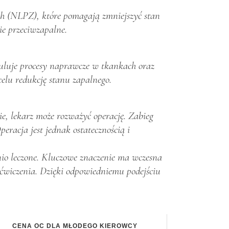
ch (NLPZ), które pomagają zmniejszyć stan
ie przeciwzapalne.
muluje procesy naprawcze w tkankach oraz
celu redukcję stanu zapalnego.
e, lekarz może rozważyć operację. Zabieg
eracja jest jednak ostatecznością i
ednio leczone. Kluczowe znaczenie ma wczesna
 ćwiczenia. Dzięki odpowiedniemu podejściu
CENA OC DLA MŁODEGO KIEROWCY