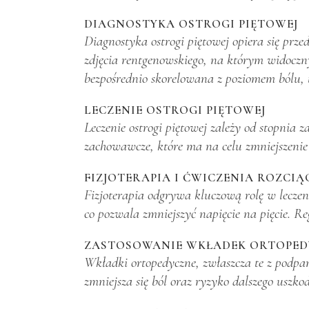
DIAGNOSTYKA OSTROGI PIĘTOWEJ
Diagnostyka ostrogi piętowej opiera się pr
zdjęcia rentgenowskiego, na którym widoczny
bezpośrednio skorelowana z poziomem bólu, 
LECZENIE OSTROGI PIĘTOWEJ
Leczenie ostrogi piętowej zależy od stopnia
zachowawcze, które ma na celu zmniejszenie
FIZJOTERAPIA I ĆWICZENIA ROZCIĄ
Fizjoterapia odgrywa kluczową rolę w leczeni
co pozwala zmniejszyć napięcie na pięcie. R
ZASTOSOWANIE WKŁADEK ORTOPE
Wkładki ortopedyczne, zwłaszcza te z podpa
zmniejsza się ból oraz ryzyko dalszego usz