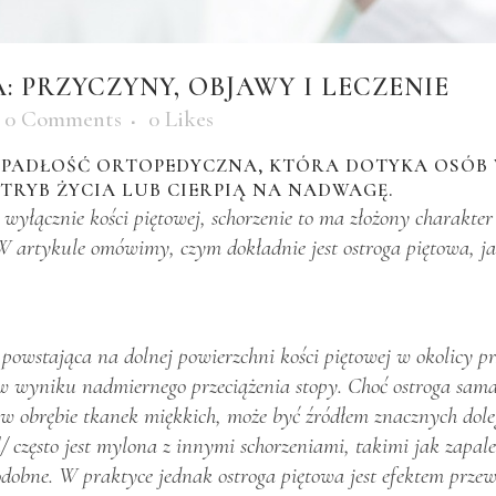
 PRZYCZYNY, OBJAWY I LECZENIE
0 Comments
0
Likes
YPADŁOŚĆ ORTOPEDYCZNA, KTÓRA DOTYKA OSÓB 
RYB ŻYCIA LUB CIERPIĄ NA NADWAGĘ.
wyłącznie kości piętowej, schorzenie to ma złożony charakter
W artykule omówimy, czym dokładnie jest ostroga piętowa, ja
owstająca na dolnej powierzchni kości piętowej w okolicy pr
ę w wyniku nadmiernego przeciążenia stopy. Choć ostroga sam
 w obrębie tkanek miękkich, może być źródłem znacznych dole
/
często jest mylona z innymi schorzeniami, takimi jak zapal
dobne. W praktyce jednak ostroga piętowa jest efektem przewl