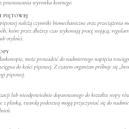
z powstawania wyrostka kostnego.
 PIĘTOWEJ
piętowej należą czynniki biomechaniczne oraz przeciążenia 
 osób, które przez dłuższy czas wykonują pracę stojącą, regul
b otyłości.
OPY
łaskostopie, może prowadzić do nadmiernego napięcia rozcięgn
cięgna do kości piętowej. Z czasem organizm próbuje się „br
gi piętowej.
zacji lub nieodpowiednio dopasowanego do kształtu stopy rów
te z płaską, twardą podeszwą mogą przyczyniać się do nadmier
nień.