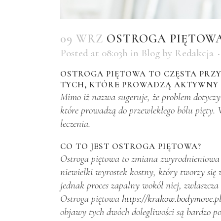
09 WRZ
OSTROGA PIĘTOWA:
Posted at 08:03h
in
Blog
by
Redakcja
OSTROGA PIĘTOWA TO CZĘSTA PRZ
TYCH, KTÓRE PROWADZĄ AKTYWNY T
Mimo iż nazwa sugeruje, że problem dotyczy 
które prowadzą do przewlekłego bólu pięty. 
leczenia.
CO TO JEST OSTROGA PIĘTOWA?
Ostroga piętowa to zmiana zwyrodnieniowa p
niewielki wyrostek kostny, który tworzy si
jednak proces zapalny wokół niej, zwłaszcza
Ostroga piętowa
https://krakow.bodymove.pl
objawy tych dwóch dolegliwości są bardzo po