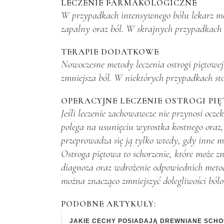
LECZENIE FARMAKOLOGICZNE
W przypadkach intensywnego bólu lekarz mo
zapalny oraz ból. W skrajnych przypadkach st
TERAPIE DODATKOWE
Nowoczesne metody leczenia ostrogi piętowe
zmniejsza ból. W niektórych przypadkach stos
OPERACYJNE LECZENIE OSTROGI PI
Jeśli leczenie zachowawcze nie przynosi ocz
polega na usunięciu wyrostka kostnego oraz,
przeprowadza się ją tylko wtedy, gdy inne m
Ostroga piętowa to schorzenie, które może zn
diagnoza oraz wdrożenie odpowiednich metod 
można znacząco zmniejszyć dolegliwości ból
PODOBNE ARTYKUŁY:
JAKIE CECHY POSIADAJĄ DREWNIANE SCH