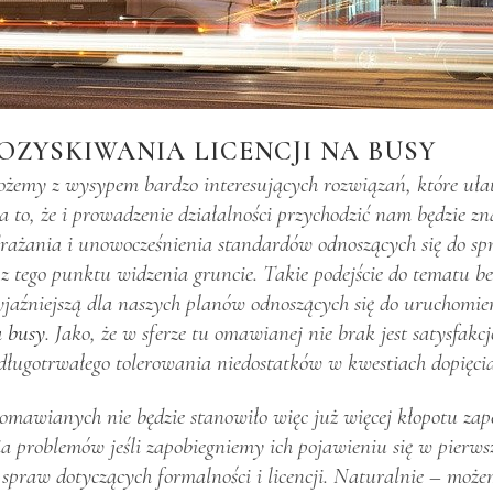
OZYSKIWANIA LICENCJI NA BUSY
możemy z wysypem bardzo interesujących rozwiązań, które uł
na to, że i prowadzenie działalności przychodzić nam będzie zn
drażania i unowocześnienia standardów odnoszących się do sp
z tego punktu widzenia gruncie. Takie podejście do tematu 
zyjaźniejszą dla naszych planów odnoszących się do uruchomien
a busy
. Jako, że w sferze tu omawianej nie brak jest satysfak
ć długotrwałego tolerowania niedostatków w kwestiach dopięci
omawianych nie będzie stanowiło więc już więcej kłopotu za
a problemów jeśli zapobiegniemy ich pojawieniu się w pierwsze
ę spraw dotyczących formalności i licencji. Naturalnie – możem