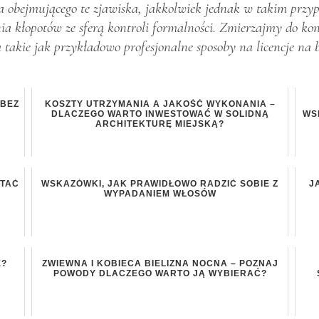
ia obejmującego te zjawiska, jakkolwiek jednak w takim przy
nia kłopotów ze sferą kontroli formalności. Zmierzajmy do k
 takie jak przykładowo profesjonalne sposoby na licencje na 
 BEZ
KOSZTY UTRZYMANIA A JAKOŚĆ WYKONANIA –
DLACZEGO WARTO INWESTOWAĆ W SOLIDNĄ
WS
ARCHITEKTURĘ MIEJSKĄ?
YTAĆ
WSKAZÓWKI, JAK PRAWIDŁOWO RADZIĆ SOBIE Z
J
WYPADANIEM WŁOSÓW
Ę?
ZWIEWNA I KOBIECA BIELIZNA NOCNA – POZNAJ
POWODY DLACZEGO WARTO JĄ WYBIERAĆ?