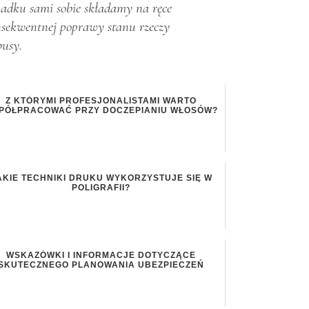
padku sami sobie składamy na ręce
onsekwentnej poprawy stanu rzeczy
busy.
Z KTÓRYMI PROFESJONALISTAMI WARTO
PÓŁPRACOWAĆ PRZY DOCZEPIANIU WŁOSÓW?
AKIE TECHNIKI DRUKU WYKORZYSTUJE SIĘ W
POLIGRAFII?
WSKAZÓWKI I INFORMACJE DOTYCZĄCE
SKUTECZNEGO PLANOWANIA UBEZPIECZEŃ