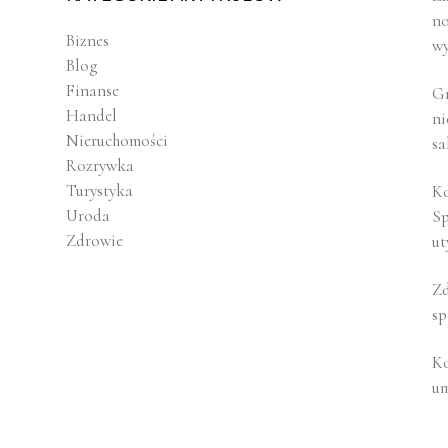
no
Biznes
wy
Blog
Finanse
Gr
Handel
ni
Nieruchomości
sa
Rozrywka
Turystyka
Ko
Uroda
Sp
Zdrowie
ut
Zd
sp
Ko
u