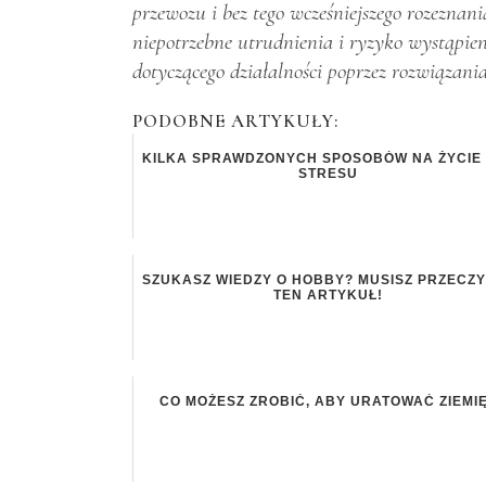
przewozu i bez tego wcześniejszego rozeznan
niepotrzebne utrudnienia i ryzyko wystąpie
dotyczącego działalności poprzez rozwiązania
PODOBNE ARTYKUŁY:
KILKA SPRAWDZONYCH SPOSOBÓW NA ŻYCIE
STRESU
SZUKASZ WIEDZY O HOBBY? MUSISZ PRZECZ
TEN ARTYKUŁ!
CO MOŻESZ ZROBIĆ, ABY URATOWAĆ ZIEMI