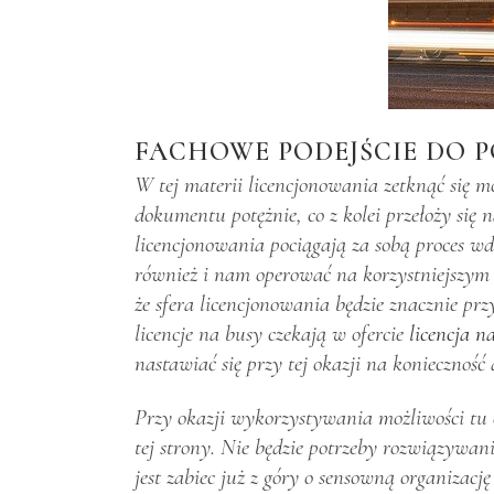
FACHOWE PODEJŚCIE DO P
W tej materii licencjonowania zetknąć się 
dokumentu potężnie, co z kolei przełoży się 
licencjonowania pociągają za sobą proces w
również i nam operować na korzystniejszym 
że sfera licencjonowania będzie znacznie pr
licencje na busy czekają w ofercie
licencja n
nastawiać się przy tej okazji na koniecznoś
Przy okazji wykorzystywania możliwości tu 
tej strony. Nie będzie potrzeby rozwiązywani
jest zabiec już z góry o sensowną organizacj