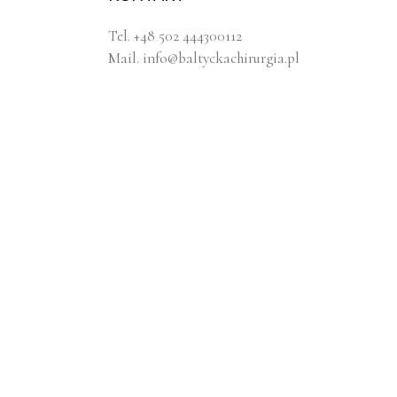
Tel. +48 502 444300112
Mail.
info@baltyckachirurgia.pl