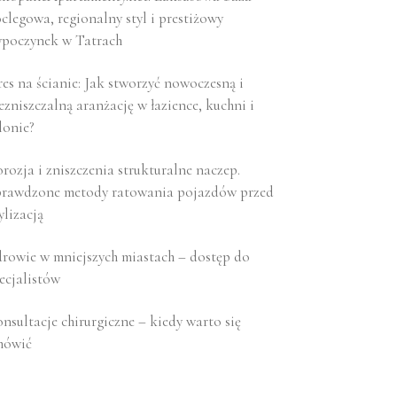
clegowa, regionalny styl i prestiżowy
poczynek w Tatrach
es na ścianie: Jak stworzyć nowoczesną i
ezniszczalną aranżację w łazience, kuchni i
lonie?
rozja i zniszczenia strukturalne naczep.
rawdzone metody ratowania pojazdów przed
ylizacją
rowie w mniejszych miastach – dostęp do
ecjalistów
nsultacje chirurgiczne – kiedy warto się
mówić