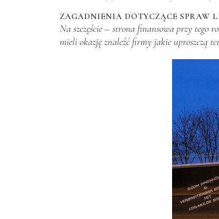
ZAGADNIENIA DOTYCZĄCE SPRAW L
Na szczęście – strona finansowa przy tego r
mieli okazję znaleźć firmy jakie uproszczą te