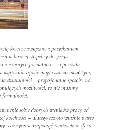
atwią kwestie związane z pozyskaniem
acznie łatwiej. Aspekty dotyczące
raw istotnych formalności, co pozwala
bez wątpienia będzie mogło zaowocować tym,
ia działalności – profesjonalne sposoby na
cjonujących możliwości, to nie musimy
a formalności.
pewnienie sobie dobrych wyników pracy od
j kolejności – dlatego też oto właśnie warto
y teoretycznie rozpocząć realizacje w sferze