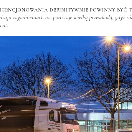
ICENCJONOWANIA DEFINITYWNIE POWINNY BYĆ 
odzaju zagadnieniach nie pozostaje wielką przeszkodą, gdyż r
mat.