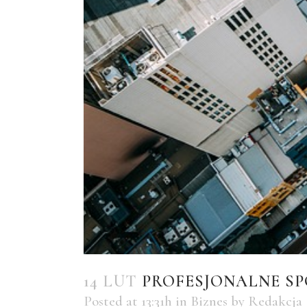
14 LUT
PROFESJONALNE SP
Posted at 13:31h
in
Biznes
by
Redakcja