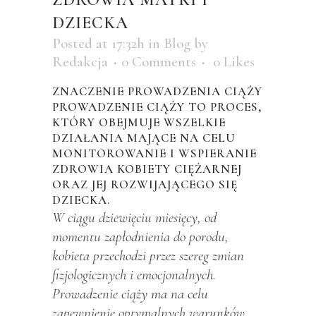
DZIECKA
Posted at 17:32h
in
Blog
by
Redakcja
0 Comments
0
Likes
ZNACZENIE PROWADZENIA CIĄŻY
PROWADZENIE CIĄŻY TO PROCES,
KTÓRY OBEJMUJE WSZELKIE
DZIAŁANIA MAJĄCE NA CELU
MONITOROWANIE I WSPIERANIE
ZDROWIA KOBIETY CIĘŻARNEJ
ORAZ JEJ ROZWIJAJĄCEGO SIĘ
DZIECKA.
W ciągu dziewięciu miesięcy, od
momentu zapłodnienia do porodu,
kobieta przechodzi przez szereg zmian
fizjologicznych i emocjonalnych.
Prowadzenie ciąży ma na celu
zapewnienie optymalnych warunków