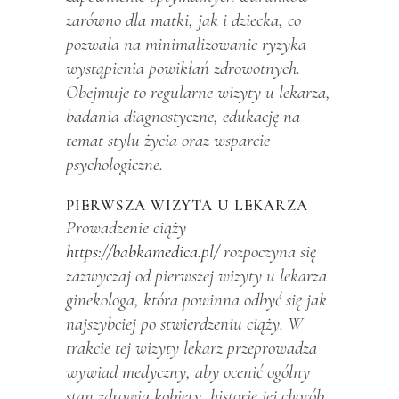
zarówno dla matki, jak i dziecka, co
pozwala na minimalizowanie ryzyka
wystąpienia powikłań zdrowotnych.
Obejmuje to regularne wizyty u lekarza,
badania diagnostyczne, edukację na
temat stylu życia oraz wsparcie
psychologiczne.
PIERWSZA WIZYTA U LEKARZA
Prowadzenie ciąży
https://babkamedica.pl/
rozpoczyna się
zazwyczaj od pierwszej wizyty u lekarza
ginekologa, która powinna odbyć się jak
najszybciej po stwierdzeniu ciąży. W
trakcie tej wizyty lekarz przeprowadza
wywiad medyczny, aby ocenić ogólny
stan zdrowia kobiety, historię jej chorób,