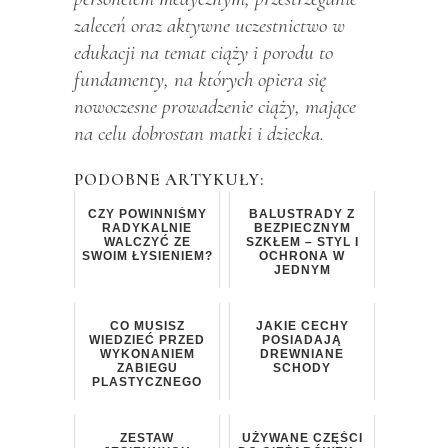
zaleceń oraz aktywne uczestnictwo w
edukacji na temat ciąży i porodu to
fundamenty, na których opiera się
nowoczesne prowadzenie ciąży, mające
na celu dobrostan matki i dziecka.
PODOBNE ARTYKUŁY:
CZY POWINNIŚMY
BALUSTRADY Z
RADYKALNIE
BEZPIECZNYM
WALCZYĆ ZE
SZKŁEM – STYL I
SWOIM ŁYSIENIEM?
OCHRONA W
JEDNYM
CO MUSISZ
JAKIE CECHY
WIEDZIEĆ PRZED
POSIADAJĄ
WYKONANIEM
DREWNIANE
ZABIEGU
SCHODY
PLASTYCZNEGO
ZESTAW
UŻYWANE CZĘŚCI