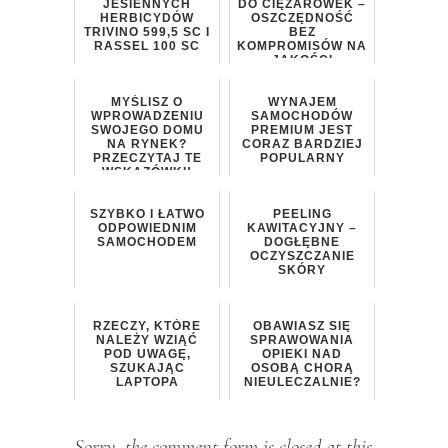
JESIENNYCH
DO CIĘŻARÓWEK –
HERBICYDÓW
OSZCZĘDNOŚĆ
TRIVINO 599,5 SC I
BEZ
RASSEL 100 SC
KOMPROMISÓW NA
JAKOŚCI
MYŚLISZ O
WYNAJEM
WPROWADZENIU
SAMOCHODÓW
SWOJEGO DOMU
PREMIUM JEST
NA RYNEK?
CORAZ BARDZIEJ
PRZECZYTAJ TE
POPULARNY
WSKAZÓWKI!
SZYBKO I ŁATWO
PEELING
ODPOWIEDNIM
KAWITACYJNY –
SAMOCHODEM
DOGŁĘBNE
OCZYSZCZANIE
SKÓRY
RZECZY, KTÓRE
OBAWIASZ SIĘ
NALEŻY WZIĄĆ
SPRAWOWANIA
POD UWAGĘ,
OPIEKI NAD
SZUKAJĄC
OSOBĄ CHORĄ
LAPTOPA
NIEULECZALNIE?
Sorry, the comment form is closed at this