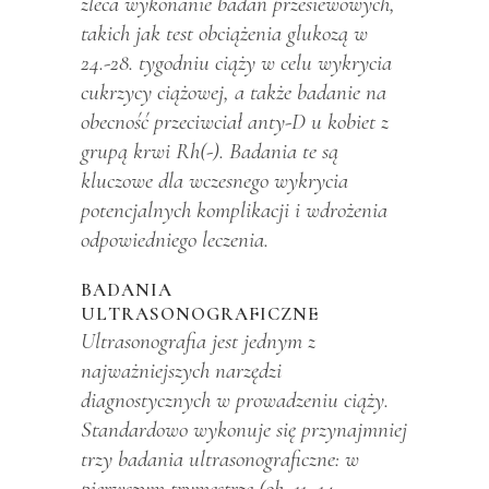
zleca wykonanie badań przesiewowych,
takich jak test obciążenia glukozą w
24.-28. tygodniu ciąży w celu wykrycia
cukrzycy ciążowej, a także badanie na
obecność przeciwciał anty-D u kobiet z
grupą krwi Rh(-). Badania te są
kluczowe dla wczesnego wykrycia
potencjalnych komplikacji i wdrożenia
odpowiedniego leczenia.
BADANIA
ULTRASONOGRAFICZNE
Ultrasonografia jest jednym z
najważniejszych narzędzi
diagnostycznych w prowadzeniu ciąży.
Standardowo wykonuje się przynajmniej
trzy badania ultrasonograficzne: w
pierwszym trymestrze (ok. 11.-14.