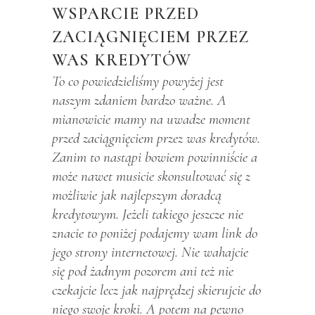
WSPARCIE PRZED
ZACIĄGNIĘCIEM PRZEZ
WAS KREDYTÓW
To co powiedzieliśmy powyżej jest
naszym zdaniem bardzo ważne. A
mianowicie mamy na uwadze moment
przed zaciągnięciem przez was kredytów.
Zanim to nastąpi bowiem powinniście a
może nawet musicie skonsultować się z
możliwie jak najlepszym doradcą
kredytowym. Jeżeli takiego jeszcze nie
znacie to poniżej podajemy wam link do
jego strony internetowej. Nie wahajcie
się pod żadnym pozorem ani też nie
czekajcie lecz jak najprędzej skierujcie do
niego swoje kroki. A potem na pewno