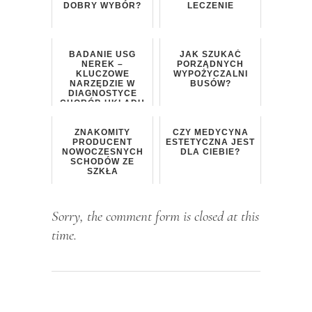
DOBRY WYBÓR?
LECZENIE
BADANIE USG
JAK SZUKAĆ
NEREK –
PORZĄDNYCH
KLUCZOWE
WYPOŻYCZALNI
NARZĘDZIE W
BUSÓW?
DIAGNOSTYCE
CHORÓB UKŁADU
MOCZOWEGO
ZNAKOMITY
CZY MEDYCYNA
PRODUCENT
ESTETYCZNA JEST
NOWOCZESNYCH
DLA CIEBIE?
SCHODÓW ZE
SZKŁA
Sorry, the comment form is closed at this
time.