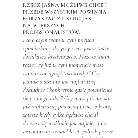
RZECZ JASNA MOŻLIWE CHCE I
PRZEDE WSZYSTKIM POWINNA
KORZYSTAĆ Z USŁUG JAK
NAJWIĘKSZYCH
PROFESJONALISTÓW.
I to o czym wam w tym miejscu
opowiadamy dotyczy rzecz jasna także
doradztwa kredytowego. Może w takim
razie i ty już w tym momencie masz
zamiar zaciągnąć taki kredyt? Czy
jednak wiesz i to jak najbardziej
dokładnie i konkretnie gdzie powinieneś
się po niego udać? Czy masz już na oku
jak najbardziej poważną firmę w której
zawsze kiedy tylko będziesz chciał
dowiesz się możliwie jak najwięcej na
wspomniany temat? Jeżeli jednak jeszcze