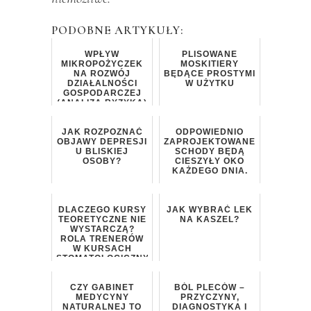
PODOBNE ARTYKUŁY:
WPŁYW
PLISOWANE
MIKROPOŻYCZEK
MOSKITIERY
NA ROZWÓJ
BĘDĄCE PROSTYMI
DZIAŁALNOŚCI
W UŻYTKU
GOSPODARCZEJ
(ANALIZA RYZYKA)
JAK ROZPOZNAĆ
ODPOWIEDNIO
OBJAWY DEPRESJI
ZAPROJEKTOWANE
U BLISKIEJ
SCHODY BĘDĄ
OSOBY?
CIESZYŁY OKO
KAŻDEGO DNIA.
DLACZEGO KURSY
JAK WYBRAĆ LEK
TEORETYCZNE NIE
NA KASZEL?
WYSTARCZĄ?
ROLA TRENERÓW
W KURSACH
STOMATOLOGICZNYCH
CZY GABINET
BÓL PLECÓW –
MEDYCYNY
PRZYCZYNY,
NATURALNEJ TO
DIAGNOSTYKA I