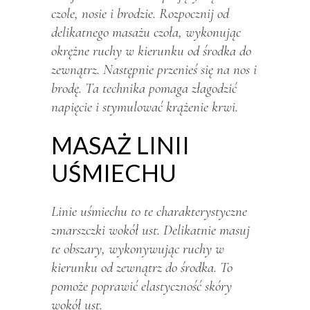
czole, nosie i brodzie. Rozpocznij od
delikatnego masażu czoła, wykonując
okrężne ruchy w kierunku od środka do
zewnątrz. Następnie przenieś się na nos i
brodę. Ta technika pomaga złagodzić
napięcie i stymulować krążenie krwi.
MASAŻ LINII
UŚMIECHU
Linie uśmiechu to te charakterystyczne
zmarszczki wokół ust. Delikatnie masuj
te obszary, wykonywując ruchy w
kierunku od zewnątrz do środka. To
pomoże poprawić elastyczność skóry
wokół ust.