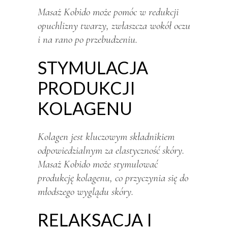
Masaż Kobido może pomóc w redukcji
opuchlizny twarzy, zwłaszcza wokół oczu
i na rano po przebudzeniu.
STYMULACJA
PRODUKCJI
KOLAGENU
Kolagen jest kluczowym składnikiem
odpowiedzialnym za elastyczność skóry.
Masaż Kobido może stymulować
produkcję kolagenu, co przyczynia się do
młodszego wyglądu skóry.
RELAKSACJA I