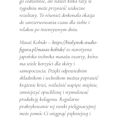
go codziennie, ale nawet kilka razy w
tygodniu może przynieść widoczne
rezultaty. To również doskonała okazja
do zarezerwowania czasu dla siebie i
relaksu po intensywnym dniu.
Masaż Kobido –
https://bialystok.studio-
figura.pl/masaz-kobido/
to starożytna
japońska technika masażu twarzy, która
ma wiele korzyści dla skóry i
samopoczucia. Dzięki odpowiednim
składnikom i technikom można poprawić
krążenie krwi, rozluźnić napięte mięśnie,
zmniejszyć opuchliznę i stymulować
produkcję kolagenu. Regularne
praktykowanie tej sztuki pielęgnacyjnej
może pomóc Ci osiągnąć piękniejszą i