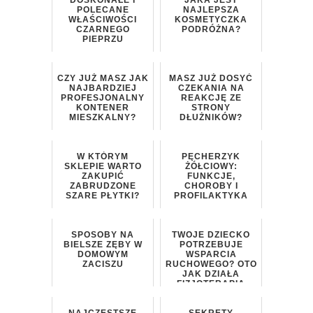
POLECANE
NAJLEPSZA
WŁAŚCIWOŚCI
KOSMETYCZKA
CZARNEGO
PODRÓŻNA?
PIEPRZU
CZY JUŻ MASZ JAK
MASZ JUŻ DOSYĆ
NAJBARDZIEJ
CZEKANIA NA
PROFESJONALNY
REAKCJĘ ZE
KONTENER
STRONY
MIESZKALNY?
DŁUŻNIKÓW?
W KTÓRYM
PĘCHERZYK
SKLEPIE WARTO
ŻÓŁCIOWY:
ZAKUPIĆ
FUNKCJE,
ZABRUDZONE
CHOROBY I
SZARE PŁYTKI?
PROFILAKTYKA
SPOSOBY NA
TWOJE DZIECKO
BIELSZE ZĘBY W
POTRZEBUJE
DOMOWYM
WSPARCIA
ZACISZU
RUCHOWEGO? OTO
JAK DZIAŁA
FIZJOTERAPIA
DZIECIĘCA W
POZNANIU
NAJCZĘSTSZE
SEKRETY