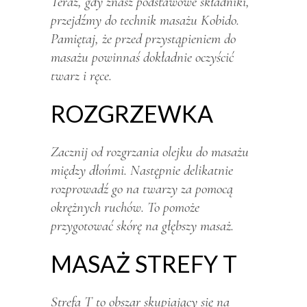
Teraz, gdy znasz podstawowe składniki,
przejdźmy do technik masażu Kobido.
Pamiętaj, że przed przystąpieniem do
masażu powinnaś dokładnie oczyścić
twarz i ręce.
ROZGRZEWKA
Zacznij od rozgrzania olejku do masażu
między dłońmi. Następnie delikatnie
rozprowadź go na twarzy za pomocą
okrężnych ruchów. To pomoże
przygotować skórę na głębszy masaż.
MASAŻ STREFY T
Strefa T to obszar skupiający się na