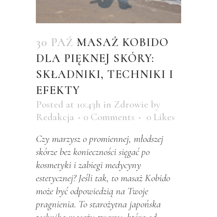
30 PAŹ
MASAŻ KOBIDO
DLA PIĘKNEJ SKÓRY:
SKŁADNIKI, TECHNIKI I
EFEKTY
Posted at 10:43h
in
Zdrowie
by
Redakcja
0 Comments
0
Likes
Czy marzysz o promiennej, młodszej
skórze bez konieczności sięgać po
kosmetyki i zabiegi medycyny
estetycznej? Jeśli tak, to masaż Kobido
może być odpowiedzią na Twoje
pragnienia. To starożytna japońska