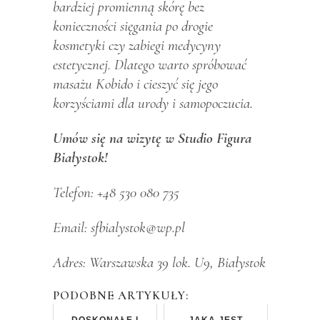
bardziej promienną skórę bez
konieczności sięgania po drogie
kosmetyki czy zabiegi medycyny
estetycznej. Dlatego warto spróbować
masażu Kobido i cieszyć się jego
korzyściami dla urody i samopoczucia.
Umów się na wizytę w Studio Figura
Białystok!
Telefon: +48 530 080 735
Email:
sfbialystok@wp.pl
Adres: Warszawska 39 lok. U9, Białystok
PODOBNE ARTYKUŁY:
DOSKONAŁE I
JAKA JEST