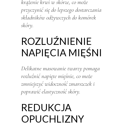
krążenie krwi w skórze, co może
przyczynić się do lepszego dostarczania
składników odżywczych do komórek
skóry.
ROZLUŹNIENIE
NAPIĘCIA MIĘŚNI
Delikatne masowanie twarzy pomaga
rozluźnić napięte mięśnie, co może
zmniejszyć widoczność zmarszczek i
poprawić elastyczność skóry.
REDUKCJA
OPUCHLIZNY