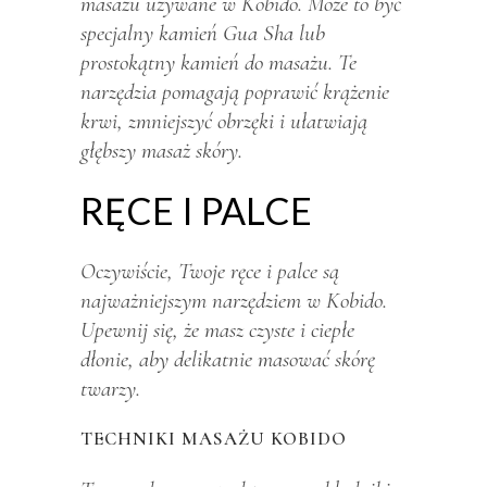
masażu używane w Kobido. Może to być
specjalny kamień Gua Sha lub
prostokątny kamień do masażu. Te
narzędzia pomagają poprawić krążenie
krwi, zmniejszyć obrzęki i ułatwiają
głębszy masaż skóry.
RĘCE I PALCE
Oczywiście, Twoje ręce i palce są
najważniejszym narzędziem w Kobido.
Upewnij się, że masz czyste i ciepłe
dłonie, aby delikatnie masować skórę
twarzy.
TECHNIKI MASAŻU KOBIDO